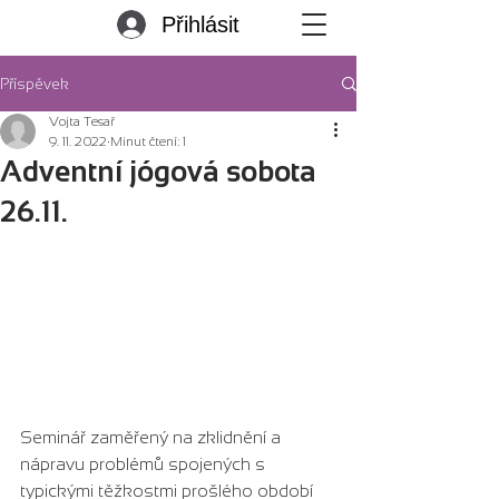
Přihlásit
Příspěvek
Vojta Tesař
9. 11. 2022
Minut čtení: 1
Adventní jógová sobota
26.11.
Seminář zaměřený na zklidnění a 
nápravu problémů spojených s 
typickými těžkostmi prošlého období 