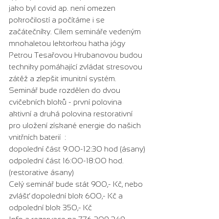
jako byl covid ap. není omezen 
pokročilostí a počítáme i se 
začátečníky. Cílem semináře vedeným 
mnohaletou lektorkou hatha jógy 
Petrou Tesařovou Hrubanovou budou 
techniky pomáhající zvládat stresovou 
zátěž a zlepšit imunitní systém.
Seminář bude rozdělen do dvou 
cvičebních bloků - první polovina 
aktivní a druhá polovina restorativní 
pro uložení získané energie do našich 
vnitřních baterií  :
dopolední část 9:00-12:30 hod (ásany)
odpolední část 16:00-18:00 hod. 
(restorative ásany)
Celý seminář bude stát 900,- Kč, nebo 
zvlášť dopolední blok 600,- Kč a
odpolední blok 350,- Kč