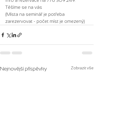
Info a rezervace na 776 309 249. 
Těšíme se na vás 
(Místa na seminář je potřeba 
zarezervovat - počet míst je omezený)
Zobrazit vše
Nejnovější příspěvky